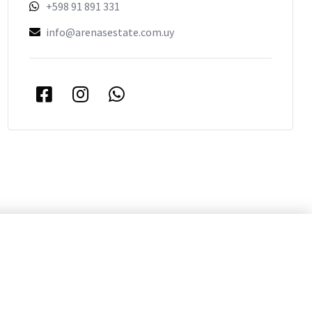
+598 91 891 331
info@arenasestate.com.uy