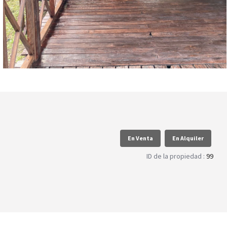
En Venta
En Alquiler
ID de la propiedad :
99