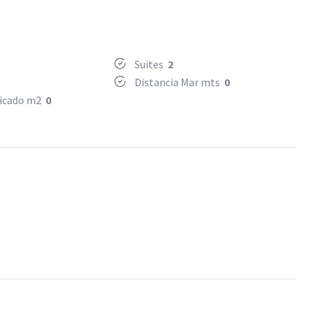
Suites
2
Distancia Mar mts
0
ificado m2
0