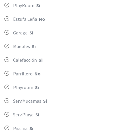
PlayRoom
Si
Estufa Leña
No
Garage
Si
Muebles
Si
Calefacción
Si
Parrillero
No
Playroom
Si
Serv.Mucamas
Si
Serv.Playa
Si
Piscina
Si