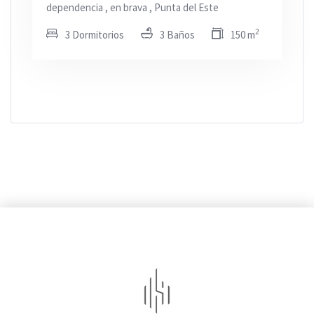
dependencia , en brava , Punta del Este
2
3 Dormitorios
3 Baños
150 m