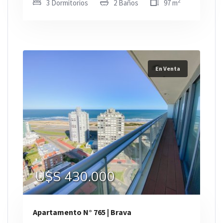
2
3 Dormitorios
2 Baños
97 m
En Venta
U$S 430.000
Apartamento N° 765 | Brava