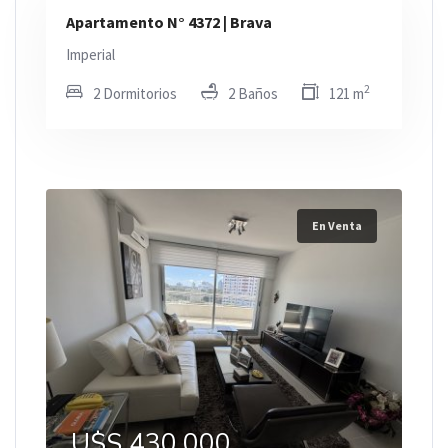
Apartamento N° 4372 | Brava
Imperial
2
2 Dormitorios
2 Baños
121 m
En Venta
U$S 430.000