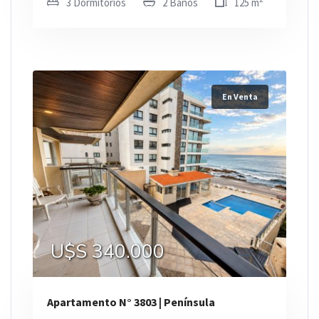
3 Dormitorios
2 Baños
125 m
En Venta
U$S 340.000
Apartamento N° 3803 | Península