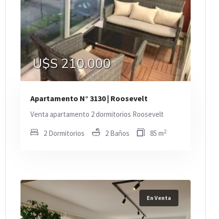
U$S 210.000
Apartamento N° 3130 | Roosevelt
Venta apartamento 2 dormitorios Roosevelt
2
2 Dormitorios
2 Baños
85 m
En Venta