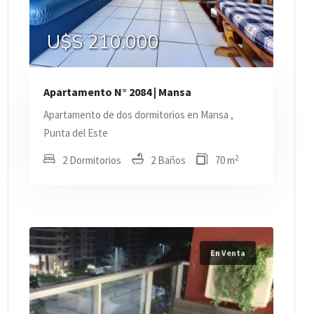
U$S 210.000
Apartamento N° 2084 | Mansa
Apartamento de dos dormitorios en Mansa ,
Punta del Este
2
2 Dormitorios
2 Baños
70 m
En Venta