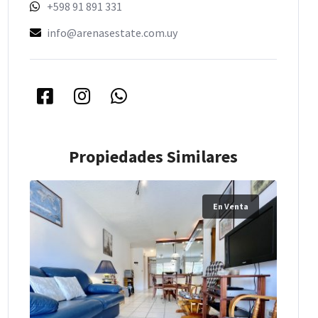
+598 91 891 331
info@arenasestate.com.uy
Propiedades Similares
En Venta