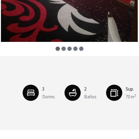
3
2
Sup.
2
Dorms
Baños
70 m